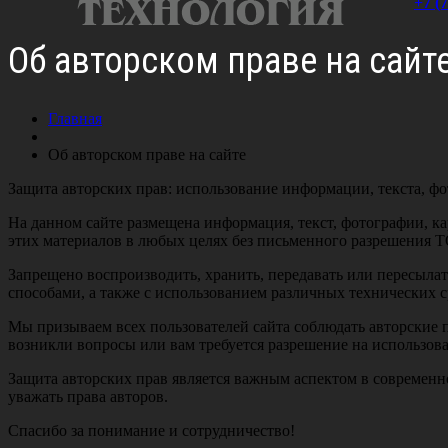
+7 (
Об авторском праве на сайт
Главная
Об авторском праве на сайте
Защита авторских прав: использование информации, текста, ф
На данном сайте размещена информация, текст, фотографии, к
этих материалов в любых целях без письменного разрешения 
Запрещено воспроизводить, хранить, передавать или пересыла
способами, а также с использованием различных технических 
Мы призываем всех пользователей сайта соблюдать авторские п
возникли вопросы или вам требуется разрешение на использов
Защита авторских прав является важным аспектом в современн
уважать права авторов.
Спасибо за понимание и сотрудничество!