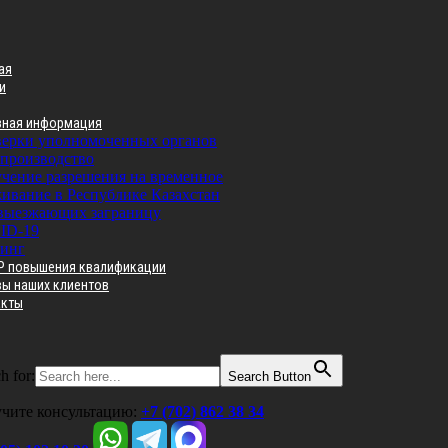
ая
и
зная информация
ерки уполномоченных органов
производство
чение разрешения на временное
ивание в Республике Казахстан
выезжающих заграницу
ID-19
инг
Р повышения квалификации
вы наших клиентов
акты
h for:
Search Button
чите консультацию:
+7 (702) 862 38 34