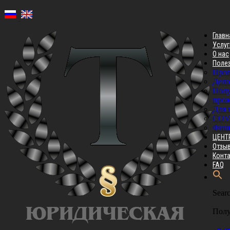
Главн
Услуг
О нас
Поле
Пров
Дело
Полу
прож
Для 
COV
Фиш
ЦЕНТ
Отзы
Конт
FAQ
Searc
Полу