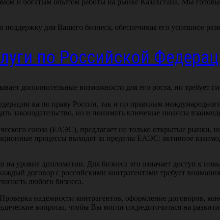
мом и богатым опытом работы на рынке Казахстана. Мы готовы 
поддержку для Вашего бизнеса, обеспечивая его успешное разв
луги по Российской Федера
ывает дополнительные возможности для его роста, но требует ги
ерации ка по праву России, так и по правилам международного 
дать законодательство, но и понимать ключевые нюансы взаимод
ческого союза (ЕАЭС), предлагает не только открытые рынки, н
рационные процессы выходят за пределы ЕАЭС: активное взаимо
 на уровне дипломатии. Для бизнеса это означает доступ к нов
, каждый договор с российскими контрагентами требует внимани
пешность любого бизнеса.
 Проверка надежности контрагентов, оформление договоров, ко
ридические вопросы, чтобы Вы могли сосредоточиться на развити