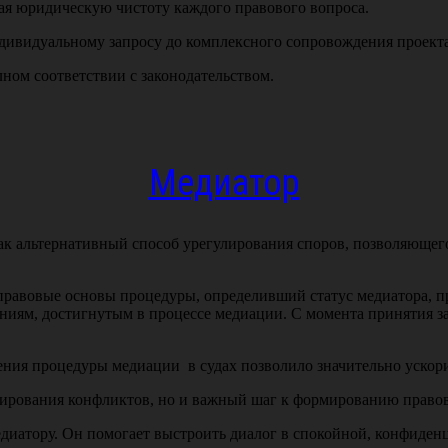
ая юридическую чистоту каждого правового вопроса.
дивидуальному запросу до комплексного сопровождения проекта
лном соответствии с законодательством.
Медиатор
 как альтернативный способ урегулирования споров, позволяюще
правовые основы процедуры, определивший статус медиатора, 
иям, достигнутым в процессе медиации. С момента принятия за
ия процедуры медиации в судах позволило значительно ускорить
лирования конфликтов, но и важный шаг к формированию правов
диатору. Он помогает выстроить диалог в спокойной, конфиденц