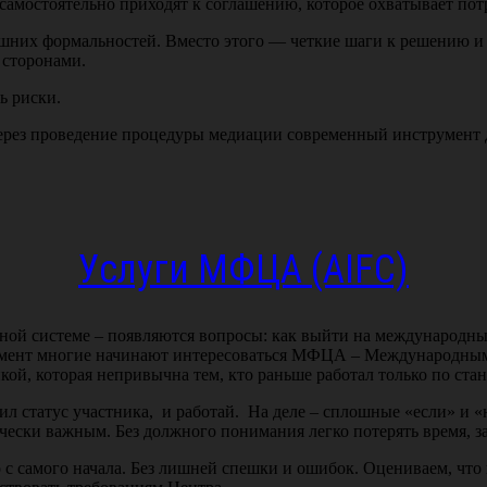
 самостоятельно приходят к соглашению, которое охватывает по
ишних формальностей. Вместо этого — четкие шаги к решению и
 сторонами.
ь риски.
через проведение процедуры медиации современный инструмент 
Услуги МФЦА (AIFC)
ычной системе – появляются вопросы: как выйти на международны
момент многие начинают интересоваться МФЦА – Международным
кой, которая непривычна тем, кто раньше работал только по ста
чил статус участника, и работай. На деле – сплошные «если» и 
ски важным. Без должного понимания легко потерять время, зап
 с самого начала. Без лишней спешки и ошибок. Оцениваем, чт