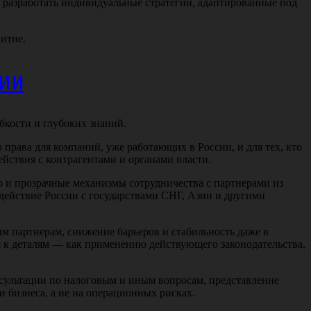
разработать индивидуальные стратегии, адаптированные под
итие.
ции
бкости и глубоких знаний.
права для компаний, уже работающих в России, и для тех, кто
ействия с контрагентами и органами власти.
о и прозрачные механизмы сотрудничества с партнерами из
действие России с государствами СНГ, Азии и другими
ым партнерам, снижение барьеров и стабильность даже в
я к деталям — как применению действующего законодательства,
нсультации по налоговым и иным вопросам, представление
и бизнеса, а не на операционных рисках.