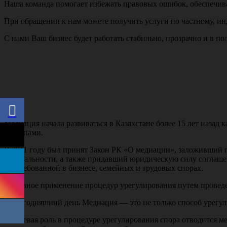
Наша команда помогает избежать правовых ошибок, обеспечив
При обращении к нам можете получить услуги по частному, ин
С нами Ваш бизнес будет работать стабильно, прозрачно и в по
Медиация начала развиваться в Казахстане более 15 лет назад
сторонами.
В 2011 году был принят Закон РК «О медиации», заложивший 
нейтральности, а также придавший юридическую силу соглашен
востребованной в бизнесе, семейных и трудовых спорах.
Активное применение процедур урегулирования путем проведен
На сегодняшний день Медиация — это не только способ урегу
Ключевая роль в процедуре урегулирования спора отводится ме