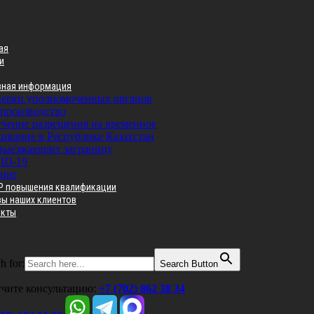
ая
и
зная информация
ерки уполномоченных органов
производство
чение разрешения на временное
ивание в Республике Казахстан
выезжающих заграницу
ID-19
инг
Р повышения квалификации
вы наших клиентов
акты
h for:
Search Button
чите консультацию:
+7 (702) 862 38 34