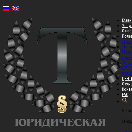
Главн
Услуг
О нас
Поле
Пров
Дело
Полу
прож
Для 
COV
Фиш
ЦЕНТ
Отзы
Конт
FAQ
Searc
Полу