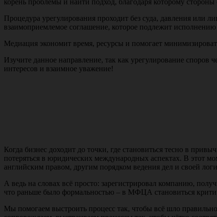
корень проблемы и найти подход, благодаря которому стороны
Процедура урегулирования проходит без суда, давления или л
взаимоприемлемое соглашение, которое подлежит исполнению
Медиация экономит время, ресурсы и помогает минимизироват
Изучите данное направление, так как урегулирование споров 
интересов и взаимное уважение!
Когда бизнес доходит до точки, где становиться тесно в прив
потеряться в юридических международных аспектах. В этот 
английским правом, другим порядком ведения дел и своей логи
А ведь на словах всё просто: зарегистрировал компанию, полу
что раньше было формальностью – в МФЦА становиться критиче
Мы помогаем выстроить процесс так, чтобы всё шло правильно