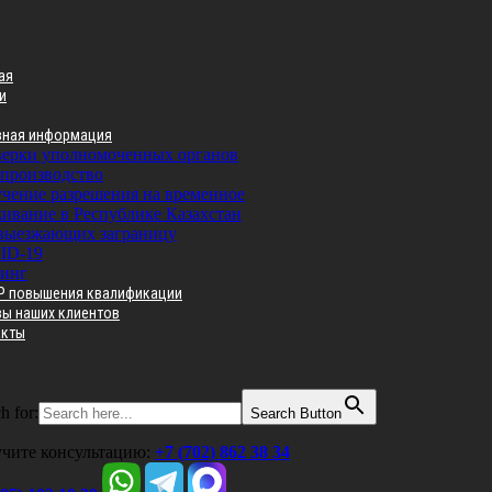
ая
и
зная информация
ерки уполномоченных органов
производство
чение разрешения на временное
ивание в Республике Казахстан
выезжающих заграницу
ID-19
инг
Р повышения квалификации
вы наших клиентов
акты
h for:
Search Button
чите консультацию:
+7 (702) 862 38 34