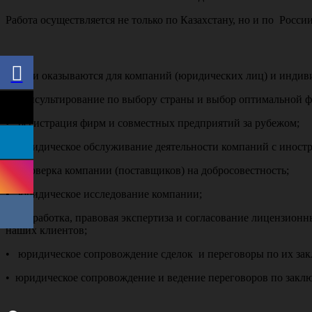
Работа осуществляется не только по Казахстану, но и по Росси
Услуги оказываются для компаний (юридических лиц) и инди
• консультирование по выбору страны и выбор оптимальной 
• регистрация фирм и совместных предприятий за рубежом;
• юридическое обслуживание деятельности компаний с иност
• проверка компании (поставщиков) на добросовестность;
• юридическое исследование компании;
• разработка, правовая экспертиза и согласование лицензио
наших клиентов;
• юридическое сопровождение сделок и переговоры по их за
• юридическое сопровождение и ведение переговоров по закл