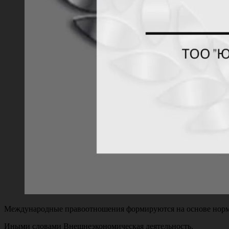
Международные правоотношения формируются на основе норм м
Иными словами Внешнеэкономическая деятельность.