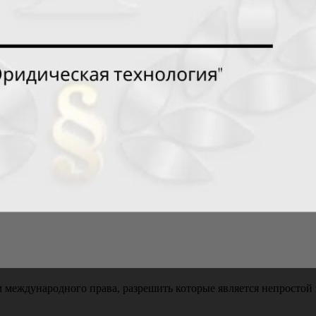
еждународного права, разрешить которые является непростой 