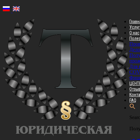
Главн
Услуг
О нас
Поле
Пров
Дело
Полу
прож
Для 
COV
Фиш
ЦЕНТ
Отзы
Конт
FAQ
Searc
Полу