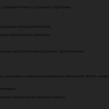
и, странам ближнего и дальнего зарубежья.
видуальных предпринимателей:
формы иностранной компании;
ранным капиталом (корпоративное обслуживание);
нных договоров и внешнеэкономических контрактов любой слож
ключению;
ючению сделок купли-продажи бизнеса;